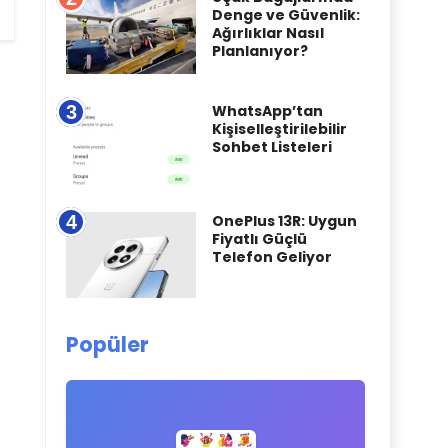
Denge ve Güvenlik:
Ağırlıklar Nasıl
Planlanıyor?
3
WhatsApp’tan
Kişiselleştirilebilir
Sohbet Listeleri
4
OnePlus 13R: Uygun
Fiyatlı Güçlü
Telefon Geliyor
Popüler