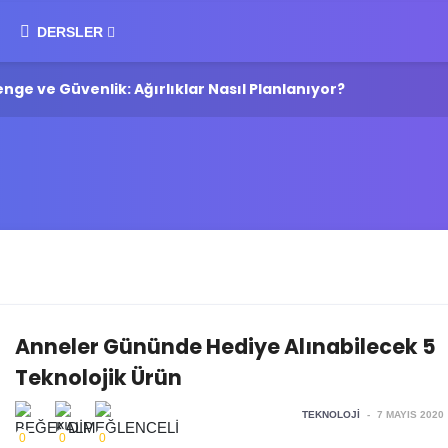
DERSLER
ge ve Güvenlik: Ağırlıklar Nasıl Planlanıyor?
Wha
Anneler Gününde Hediye Alınabilecek 5
Teknolojik Ürün
TEKNOLOJI
-
7 MAYIS 2020
0
0
0