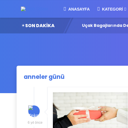
ANASAYFA
KATEGORI
SON DAKİKA
80 Milyar Dolarlık Dev Yatırım
Uçak Bagajlarında Den
anneler günü
6 yıl önce