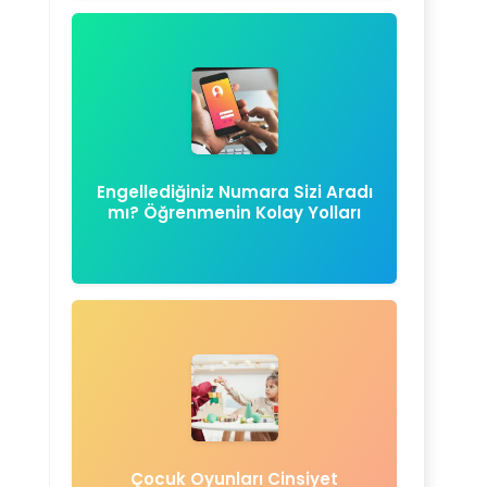
Engellediğiniz Numara Sizi Aradı
mı? Öğrenmenin Kolay Yolları
Çocuk Oyunları Cinsiyet