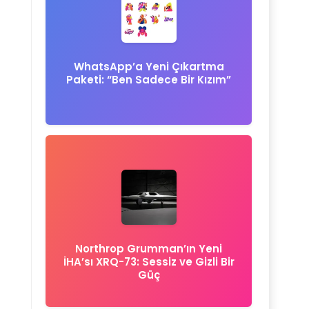
WhatsApp’a Yeni Çıkartma
Paketi: “Ben Sadece Bir Kızım”
Northrop Grumman’ın Yeni
İHA’sı XRQ-73: Sessiz ve Gizli Bir
Güç