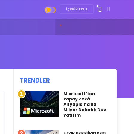
İÇERIK EKLE
tsApp’tan Kişiselleştirilebilir Sohbet Listeleri
TRENDLER
1
Microsoft’tan
Yapay Zekâ
Altyapısına 80
Milyar Dolarlık Dev
Yatırım
2
Uçak Bagajlarında