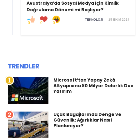
Avustralya’da Sosyal Medya İçin Kimlik
Doğrulama Dönemi mi Başlıyor?
TEKNOLOJI
-
15 EKIM 2024
0
0
0
TRENDLER
1
Microsoft’tan Yapay Zekâ
Altyapısına 80 Milyar Dolarlık Dev
Yatırım
2
Uçak Bagajlarında Denge ve
Güvenlik: Ağırlıklar Nasıl
Planlanıyor?