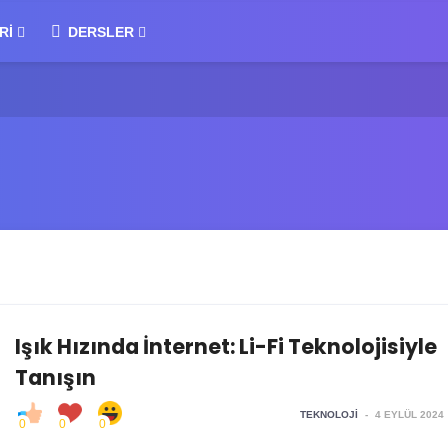
RI
DERSLER
Işık Hızında İnternet: Li-Fi Teknolojisiyle
Tanışın
TEKNOLOJI
-
4 EYLÜL 2024
0
0
0