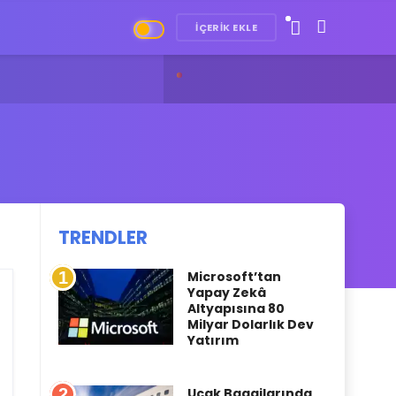
İÇERIK EKLE
TRENDLER
1
Microsoft’tan
Yapay Zekâ
Altyapısına 80
Milyar Dolarlık Dev
Yatırım
2
Uçak Bagajlarında