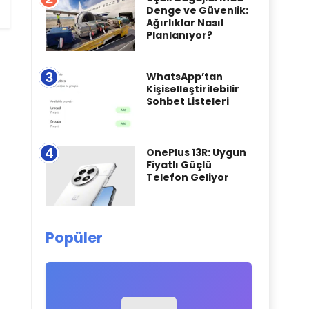
Denge ve Güvenlik:
Ağırlıklar Nasıl
Planlanıyor?
3
WhatsApp’tan
Kişiselleştirilebilir
Sohbet Listeleri
4
OnePlus 13R: Uygun
Fiyatlı Güçlü
Telefon Geliyor
Popüler