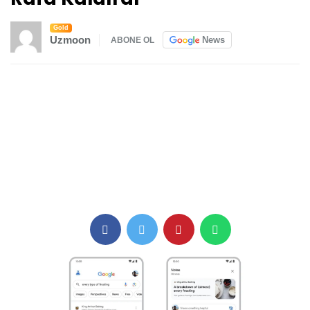
Gold
Uzmoon
News
ABONE OL