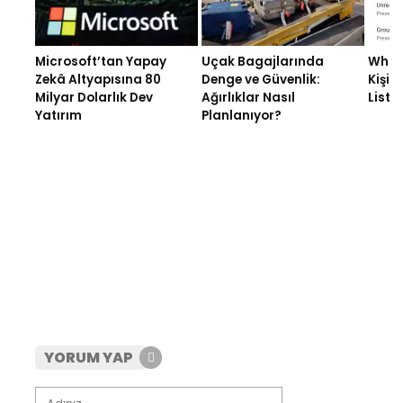
Microsoft’tan Yapay
Uçak Bagajlarında
What
Zekâ Altyapısına 80
Denge ve Güvenlik:
Kişise
Milyar Dolarlık Dev
Ağırlıklar Nasıl
Listel
Yatırım
Planlanıyor?
YORUM YAP