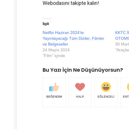
Webodasını takipte kalın!
İlgili
Netflix Haziran 2024’te
KKTC İ
Yayınlayacağı Tüm Diziler, Filmler
OTOMO
ve Belgeseller
30 Mar
24 Mayıs 2024
"Araçlar
"Film" içinde
Bu Yazı İçin Ne Düşünüyorsun?
BEĞENDİM
KALP
EĞLENCELİ
ENT