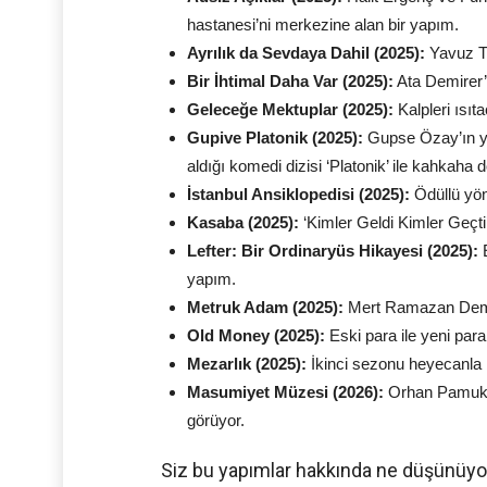
hastanesi’ni merkezine alan bir yapım.
Ayrılık da Sevdaya Dahil (2025):
Yavuz Tur
Bir İhtimal Daha Var (2025):
Ata Demirer’i
Geleceğe Mektuplar (2025):
Kalpleri ısıt
Gupive Platonik (2025):
Gupse Özay’ın ya
aldığı komedi dizisi ‘Platonik’ ile kahkaha do
İstanbul Ansiklopedisi (2025):
Ödüllü yön
Kasaba (2025):
‘Kimler Geldi Kimler Geçti
Lefter: Bir Ordinaryüs Hikayesi (2025):
E
yapım.
Metruk Adam (2025):
Mert Ramazan Demir’
Old Money (2025):
Eski para ile yeni para
Mezarlık (2025):
İkinci sezonu heyecanla 
Masumiyet Müzesi (2026):
Orhan Pamuk’u
görüyor.
Siz bu yapımlar hakkında ne düşünüyo