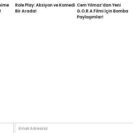
nime
Role Play: Aksiyon ve Komedi
Cem Yılmaz’dan Yeni
!
Bir Arada!
G.O.R.A Filmi İçin Bomba
Paylaşımlar!