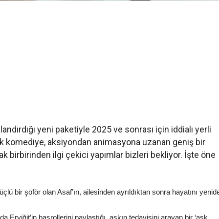
andırdığı yeni paketiyle 2025 ve sonrası için iddialı yerli
ik komediye, aksiyondan animasyona uzanan geniş bir
birbirinden ilgi çekici yapımlar bizleri bekliyor. İşte öne
üçlü bir şoför olan Asaf’ın, ailesinden ayrıldıktan sonra hayatını yenid
 Eryiğit’in başrollerini paylaştığı, aşkın tedavisini arayan bir ‘aşk