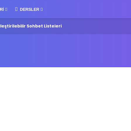
RI
DERSLER
ştirilebilir Sohbet Listeleri
One