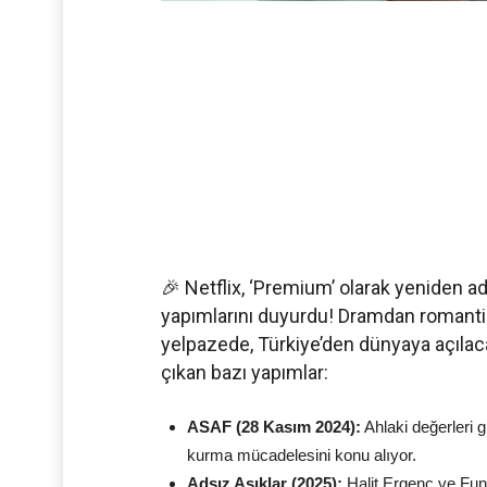
🎉 Netflix, ‘Premium’ olarak yeniden adl
yapımlarını duyurdu! Dramdan romant
yelpazede, Türkiye’den dünyaya açılacak 
çıkan bazı yapımlar:
ASAF (28 Kasım 2024):
Ahlaki değerleri g
kurma mücadelesini konu alıyor.
Adsız Aşıklar (2025):
Halit Ergenç ve Funda