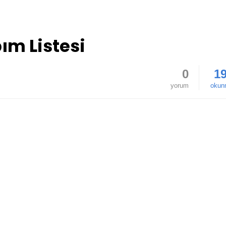
pım Listesi
0
1
yorum
okun