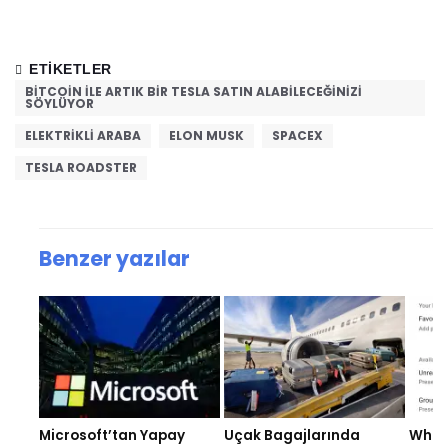
ETIKETLER
BITCOIN ILE ARTIK BIR TESLA SATIN ALABILECEĞINIZI
SÖYLÜYOR
ELEKTRIKLI ARABA
ELON MUSK
SPACEX
TESLA ROADSTER
Benzer yazılar
Microsoft’tan Yapay
Uçak Bagajlarında
What