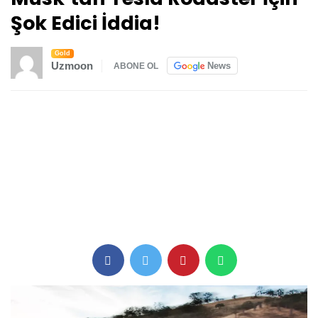
Şok Edici İddia!
Gold
Uzmoon
News
ABONE OL