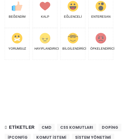
BEĞENDİM
KALP
EĞLENCELİ
ENTERESAN
YORUMSUZ
HAYIFLANDIRICI
BİLGİLENDİRİCİ
ÖFKELENDİRİCİ
ETIKETLER
CMD
CSS KOMUTLARI
DOPING
IPCONFIG
KOMUT ISTEMI
SISTEM YÖNETIMI