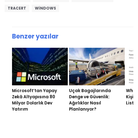
TRACERT
WİNDOWS
Benzer yazılar
Microsoft’tan Yapay
Uçak Bagajlarında
What
Zekâ Altyapısına 80
Denge ve Güvenlik:
Kişise
Milyar Dolarlık Dev
Ağırlıklar Nasıl
Listel
Yatırım
Planlanıyor?