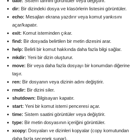
date:
Sistem tarihini görüntüler veya değiştirir.
dir:
Bir dizindeki dosya ve klasörlerin listesini görüntüler.
echo:
Mesajları ekrana yazdırır veya komut yankısını
açar/kapatır.
exit:
Komut isteminden çıkar.
find:
Bir dosyada belirtilen bir metin dizesini arar.
help:
Belirli bir komut hakkında daha fazla bilgi sağlar.
mkdir:
Yeni bir dizin oluşturur.
move:
Bir veya daha fazla dosyayı bir konumdan diğerine
taşır.
ren:
Bir dosyanın veya dizinin adını değiştirir.
rmdir:
Bir dizini siler.
shutdown:
Bilgisayarı kapatır.
start:
Yeni bir komut istemi penceresi açar.
time:
Sistem saatini görüntüler veya değiştirir.
type:
Bir metin dosyasının içeriğini görüntüler.
xcopy:
Dosyaları ve dizinleri kopyalar (copy komutundan
daha fazla seçenek sunar).