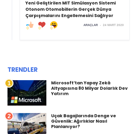
Yeni Geliştirilen MIT Simülasyon Sistemi
Otonom Otomobillerin Gerçek Dünya
Çarpışmalarını Engellemesini Sağlıyor
ARAÇLAR
-
24 MART 2020
0
0
0
TRENDLER
1
Microsoft’tan Yapay Zekâ
Altyapısına 80 Milyar Dolarlık Dev
Yatırım
2
Uçak Bagajlarında Denge ve
Güvenlik: Ağırlıklar Nasıl
Planlanıyor?