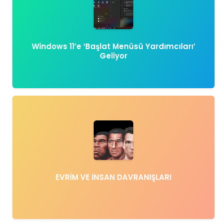
Windows 11’e ‘Başlat Menüsü Yardımcıları’
Geliyor
EVRİM VE İNSAN DAVRANIŞLARI