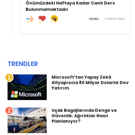
Önümüzdeki Haftaya Kadar Canlı Ders
Bulunmamaktadır
GENEL
-
5 MAYIS 2020
4
0
0
TRENDLER
1
Microsoft’tan Yapay Zekâ
Altyapısına 80 Milyar Dolarlık Dev
Yatırım
2
Uçak Bagajlarında Denge ve
Güvenlik: Ağırlıklar Nasıl
Planlanıyor?