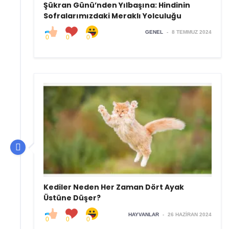
Şükran Günü’nden Yılbaşına: Hindinin
Sofralarımızdaki Meraklı Yolculuğu
GENEL
-
8 TEMMUZ 2024
0
0
0
Kediler Neden Her Zaman Dört Ayak
Üstüne Düşer?
HAYVANLAR
-
26 HAZIRAN 2024
0
0
0