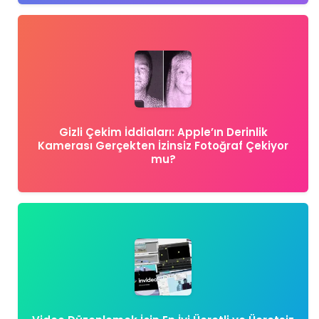
Gizli Çekim İddiaları: Apple’ın Derinlik
Kamerası Gerçekten İzinsiz Fotoğraf Çekiyor
mu?