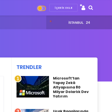
İÇERIK EKLE
tsApp’tan Kişiselleştirilebilir Sohbet Listeleri
24
ISTANBUL
TRENDLER
1
Microsoft’tan
Yapay Zekâ
Altyapısına 80
Milyar Dolarlık Dev
Yatırım
2
Uçak Bagajlarında