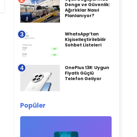
Denge ve Güvenlik:
Ağırlıklar Nasıl
Planlanıyor?
3
WhatsApp’tan
Kişiselleştirilebilir
Sohbet Listeleri
4
OnePlus 13R: Uygun
Fiyatlı Güçlü
Telefon Geliyor
Popüler