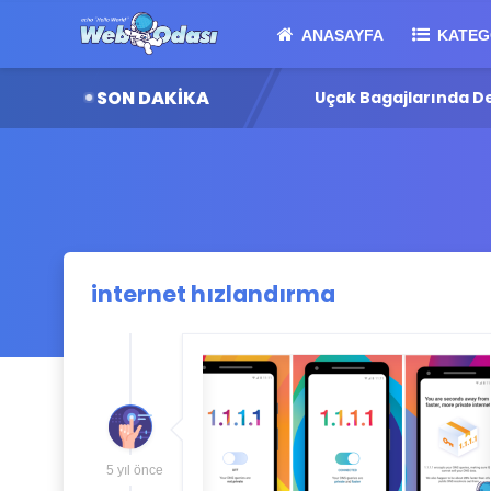
ANASAYFA
KATEG
SON DAKİKA
80 Milyar Dolarlık Dev Yatırım
Uçak Bagajlarında Den
internet hızlandırma
5 yıl önce