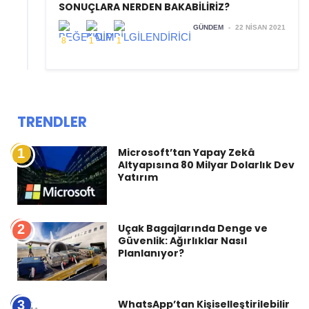
SONUÇLARA NERDEN BAKABİLİRİZ?
GÜNDEM
-
22 NISAN 2021
8
1
1
TRENDLER
1
Microsoft’tan Yapay Zekâ
Altyapısına 80 Milyar Dolarlık Dev
Yatırım
2
Uçak Bagajlarında Denge ve
Güvenlik: Ağırlıklar Nasıl
Planlanıyor?
3
WhatsApp’tan Kişiselleştirilebilir