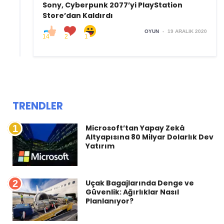
Sony, Cyberpunk 2077’yi PlayStation
Store’dan Kaldırdı
OYUN
-
19 ARALIK 2020
14
2
1
TRENDLER
1
Microsoft’tan Yapay Zekâ
Altyapısına 80 Milyar Dolarlık Dev
Yatırım
2
Uçak Bagajlarında Denge ve
Güvenlik: Ağırlıklar Nasıl
Planlanıyor?