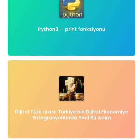
Python3 — print fonksiyonu
Dijital Türk Lirası: Türkiye’nin Dijital Ekonomiye
Entegrasyonunda Yeni Bir Adım