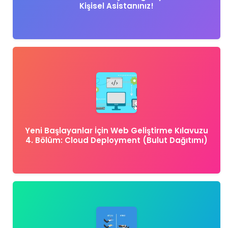
Kişisel Asistanınız!
Yeni Başlayanlar İçin Web Geliştirme Kılavuzu
4. Bölüm: Cloud Deployment (Bulut Dağıtımı)