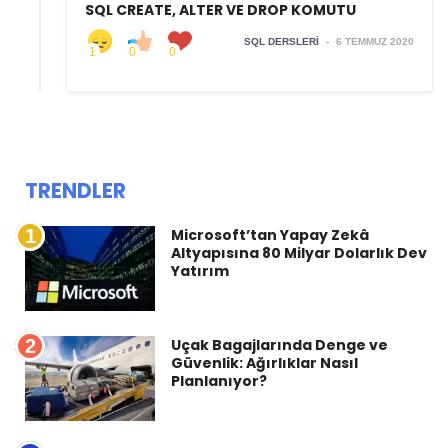
SQL CREATE, ALTER VE DROP KOMUTU
SQL DERSLERI
-
6 TEMMUZ 2020
1
0
0
TRENDLER
1
Microsoft’tan Yapay Zekâ
Altyapısına 80 Milyar Dolarlık Dev
Yatırım
2
Uçak Bagajlarında Denge ve
Güvenlik: Ağırlıklar Nasıl
Planlanıyor?