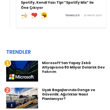
Spotify, Kendi Yazı Tipi “Spotify Mix” ile
Öne Çıkıyor
TEKNOLOJI
-
25 MAYIS 2024
0
0
0
TRENDLER
1
Microsoft’tan Yapay Zekâ
Altyapısına 80 Milyar Dolarlık Dev
Yatırım
2
Uçak Bagajlarında Denge ve
Güvenlik: Ağırlıklar Nasıl
Planlanıyor?