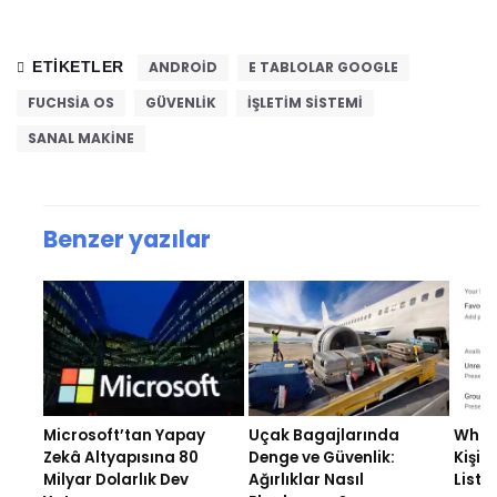
ETIKETLER
ANDROID
E TABLOLAR GOOGLE
FUCHSIA OS
GÜVENLIK
İŞLETIM SISTEMI
SANAL MAKINE
Benzer yazılar
Microsoft’tan Yapay
Uçak Bagajlarında
What
Zekâ Altyapısına 80
Denge ve Güvenlik:
Kişise
Milyar Dolarlık Dev
Ağırlıklar Nasıl
Listel