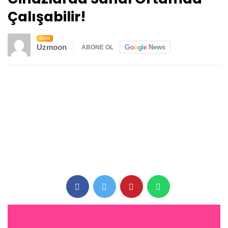
Çalışabilir!
Gold
Uzmoon
News
ABONE OL