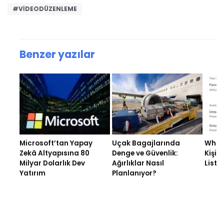
#VIDEODÜZENLEME
Benzer yazılar
Microsoft’tan Yapay
Uçak Bagajlarında
What
Zekâ Altyapısına 80
Denge ve Güvenlik:
Kişise
Milyar Dolarlık Dev
Ağırlıklar Nasıl
Listel
Yatırım
Planlanıyor?