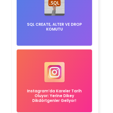
SQL CREATE, ALTER VE DROP
KOMUTU
Instagram’da Kareler Tarih
Oluyor: Yerine Dikey
Dikdörtgenler Geliyor!