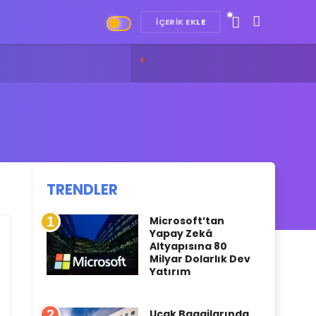
İÇERIK EKLE
tsApp’tan Kişiselleştirilebilir Sohbet Listeleri
TRENDLER
1
Microsoft’tan
Yapay Zekâ
Altyapısına 80
Milyar Dolarlık Dev
Yatırım
2
Uçak Bagajlarında