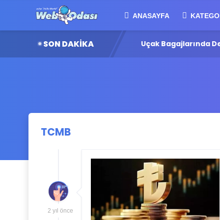
ANASAYFA
KATEGO
SON DAKİKA
80 Milyar Dolarlık Dev Yatırım
Uçak Bagajlarında Den
TCMB
2 yıl önce