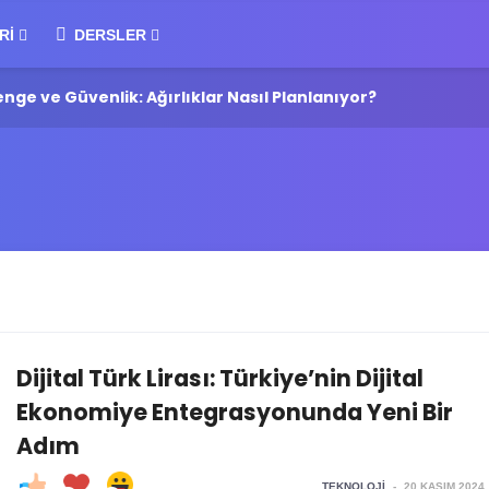
RI
DERSLER
ge ve Güvenlik: Ağırlıklar Nasıl Planlanıyor?
Wha
Dijital Türk Lirası: Türkiye’nin Dijital
Ekonomiye Entegrasyonunda Yeni Bir
Adım
TEKNOLOJI
-
20 KASIM 2024