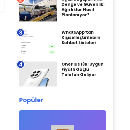
Denge ve Güvenlik:
Ağırlıklar Nasıl
Planlanıyor?
3
WhatsApp’tan
Kişiselleştirilebilir
Sohbet Listeleri
4
OnePlus 13R: Uygun
Fiyatlı Güçlü
Telefon Geliyor
Popüler