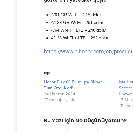
4/64 GB Wi-Fi – 215 dolar
4/128 GB Wi-Fi – 261 dolar
4/64 Wi-Fi + LTE – 246 dolar
4/128 Wi-Fi + LTE – 292 dolar
https://www.hihonor.com/cn/product
İlgili
Honor Play 60 Plus: İşte Bilinen
İşte Ho
Tüm Özellikleri!
Seçenek
24 Haziran 2024
Huawei
"Teknoloji" içinde
17 May
"Teknolo
Bu Yazı İçin Ne Düşünüyorsun?