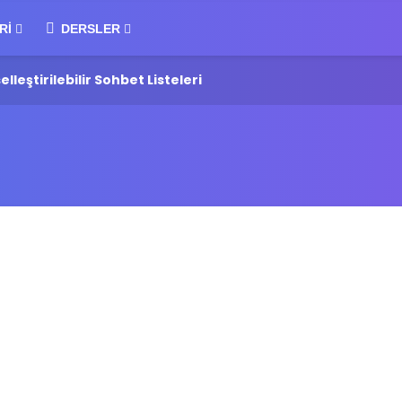
RI
DERSLER
ştirilebilir Sohbet Listeleri
One