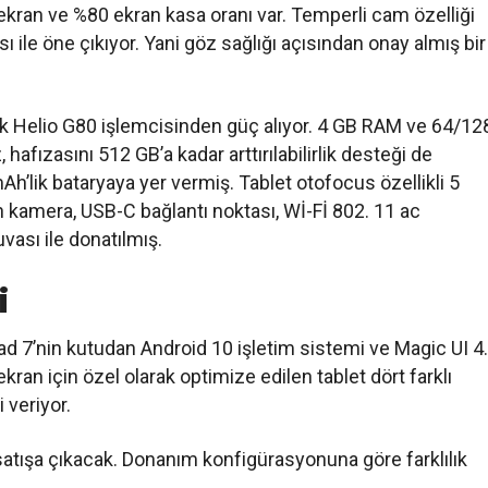
ir ekran ve %80 ekran kasa oranı var. Temperli cam özelliği
 ile öne çıkıyor. Yani göz sağlığı açısından onay almış bir
k Helio G80 işlemcisinden güç alıyor. 4 GB RAM ve 64/12
hafızasını 512 GB’a kadar arttırılabilirlik desteği de
’lik bataryaya yer vermiş. Tablet otofocus özellikli 5
kamera, USB-C bağlantı noktası, Wİ-Fİ 802. 11 ac
vası ile donatılmış.
i
d 7’nin kutudan Android 10 işletim sistemi ve Magic UI 4
kran için özel olarak optimize edilen tablet dört farklı
 veriyor.
 satışa çıkacak. Donanım konfigürasyonuna göre farklılık