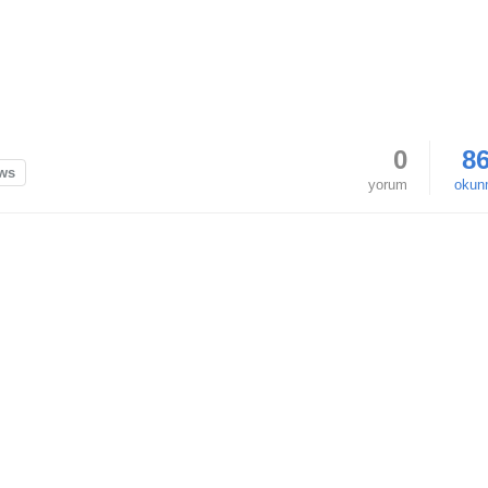
0
8
ws
yorum
okun