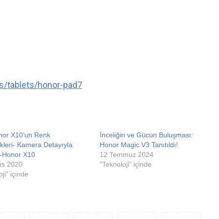
s/tablets/honor-pad7
nor X10’un Renk
İnceliğin ve Gücün Buluşması:
leri- Kamera Detayıyla
Honor Magic V3 Tanıtıldı!
-Honor X10
12 Temmuz 2024
ıs 2020
"Teknoloji" içinde
ji" içinde