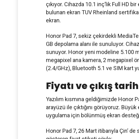
çıkıyor. Cihazda 10.1 inç’lik Full HD b
bulunan ekran TUV Rheinland sertifikası
ekran.
Honor Pad 7, sekiz çekirdekli MediaTe
GB depolama alanı ile sunuluyor. Cihaz, 
sunuyor. Honor yeni modeline 5.100 mAh
megapixel ana kamera, 2 megapixel ön 
(2.4/GHz), Bluetooth 5.1 ve SIM kart yu
Fiyatı ve çıkış tarih
Yazılım kısmına geldiğimizde Honor Pa
arayüzü ile çıktığını görüyoruz. Büyük e
uygulama için bölünmüş ekran desteği
Honor Pad 7, 26 Mart itibarıyla Çin’ de
gösteren fiyat etiketi şöyle: